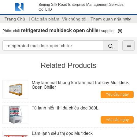
Beijing Silk Road Enterprise Management Services
Co.,LTD
Trang Chủ
Các sản phẩm
Về chúng tôi
Tham quan nhà máy
>>
refrigerated multideck open chiller
Phẩm chất
supplier.
(9)
Related Products
Máy làm mát không khí làm mát trái cây Multideck
Open Chiller
Yêu cầu ngay
Tủ lạnh hiển thị đa chiều dọc 380L
Yêu cầu ngay
Làm lạnh siêu thị dọc Multideck