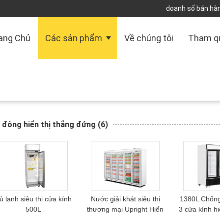
doanh số bán hàn
ang Chủ
Các sản phẩm
Về chúng tôi
Tham q
 đông hiển thị thẳng đứng
(6)
ủ lạnh siêu thị cửa kính
Nước giải khát siêu thị
1380L Chốn
500L
thương mại Upright Hiển
3 cửa kính hi
thị tủ đông
đứ