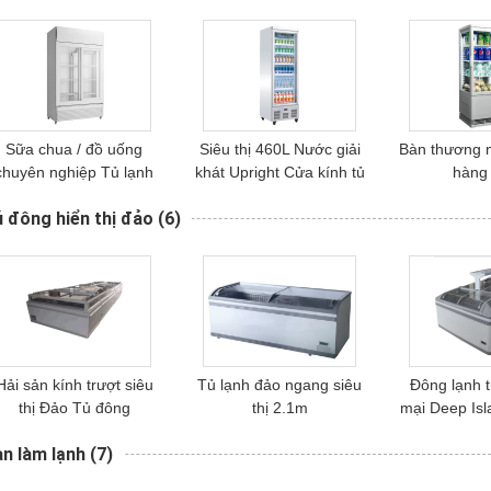
Sữa chua / đồ uống
Siêu thị 460L Nước giải
Bàn thương 
chuyên nghiệp Tủ lạnh
khát Upright Cửa kính tủ
hàng
cửa kính đôi
đông
 đông hiển thị đảo
(6)
Hải sản kính trượt siêu
Tủ lạnh đảo ngang siêu
Đông lạnh t
thị Đảo Tủ đông
thị 2.1m
mại Deep Isl
tủ đ
n làm lạnh
(7)