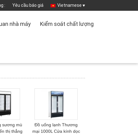
g :
Yêu cầu báo giá
Vietnamese
uan nhà máy
Kiểm soát chất lượng
g sương mù
Đồ uống lạnh Thương
ển thị thẳng
mại 1000L Cửa kính dọc
ng