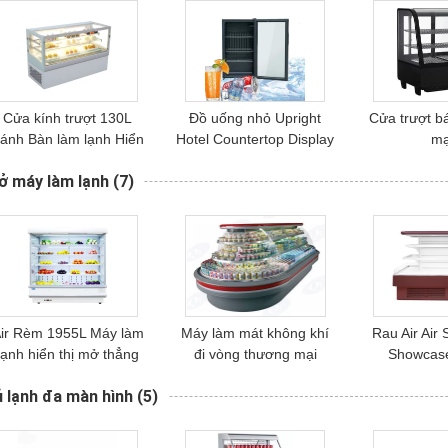
Cửa kính trượt 130L
Đồ uống nhỏ Upright
Cửa trượt b
ánh Bàn làm lạnh Hiển
Hotel Countertop Display
mạ
thị hàng đầu
Chiller
ở máy làm lạnh
(7)
ir Rèm 1955L Máy làm
Máy làm mát không khí
Rau Air Air 
lạnh hiển thị mở thẳng
đi vòng thương mại
Showcase
đứng
 lạnh đa màn hình
(5)