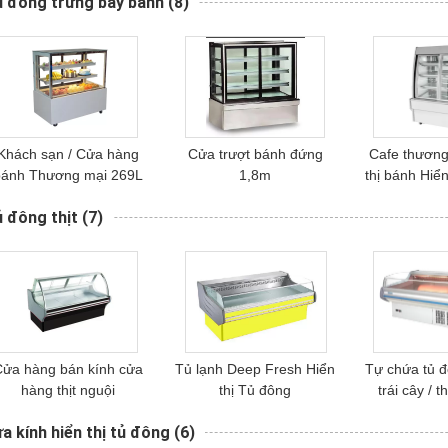
ủ đông trưng bày bánh
(8)
Khách sạn / Cửa hàng
Cửa trượt bánh đứng
Cafe thương
bánh Thương mại 269L
1,8m
thị bánh Hiển
Pastry Chiller Hiển thị
 đông thịt
(7)
ửa hàng bán kính cửa
Tủ lạnh Deep Fresh Hiển
Tự chứa tủ đ
hàng thịt nguội
thị Tủ đông
trái cây / t
a kính hiển thị tủ đông
(6)