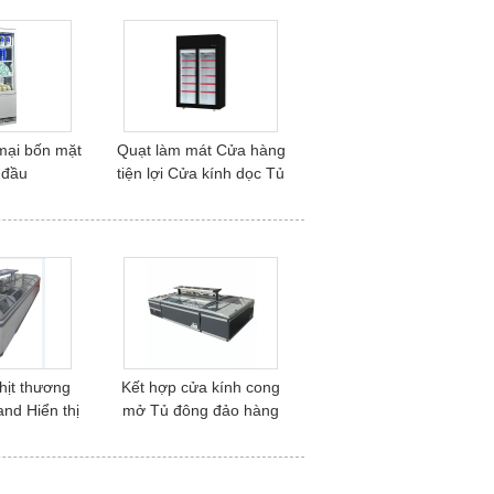
mại bốn mặt
Quạt làm mát Cửa hàng
 đầu
tiện lợi Cửa kính dọc Tủ
đông
hịt thương
Kết hợp cửa kính cong
and Hiển thị
mở Tủ đông đảo hàng
ông
đầu