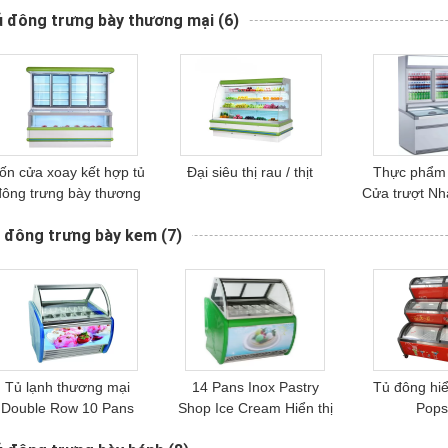
ủ đông trưng bày thương mại
(6)
ốn cửa xoay kết hợp tủ
Đại siêu thị rau / thịt
Thực phẩm 
đông trưng bày thương
Cửa trượt Nh
mại
thị tủ
ủ đông trưng bày kem
(7)
Tủ lạnh thương mại
14 Pans Inox Pastry
Tủ đông hiể
Double Row 10 Pans
Shop Ice Cream Hiển thị
Pops
tủ đông