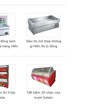
đông lạnh
Siêu thị mở thép không
à hàng Hiển
gỉ Hiển thị tủ đông
 đông
n thị 3 lớp
Tiết kiệm 20 chảo cửa
icle
trượt Gelato