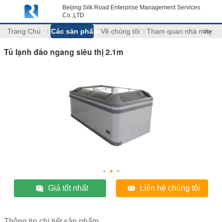
Beijing Silk Road Enterprise Management Services
Co.,LTD
Trang Chủ
Các sản phẩm
Về chúng tôi
Tham quan nhà máy
>>
Tủ lạnh đảo ngang siêu thị 2.1m
Giá tốt nhất
Liên hệ chúng tôi
Thông tin chi tiết sản phẩm