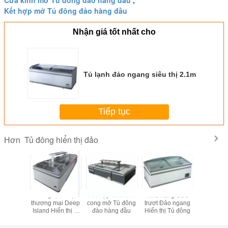
,
Kết hợp mở Tủ đông đảo hàng đầu
Nhận giá tốt nhất cho
Tủ lạnh đảo ngang siêu thị 2.1m
Tiếp tục
Tủ đông hiển thị đảo
Hơn
ính trượt
Đông lạnh thịt
Kết hợp cửa kính
Nhà hàng Cửa
Tủ đông
ị Đảo Tủ
thương mại Deep
cong mở Tủ đông
trượt Đảo ngang
phẩm đôn
ng
Island Hiển thị tủ
đảo hàng đầu
Hiển thị Tủ đông
đông