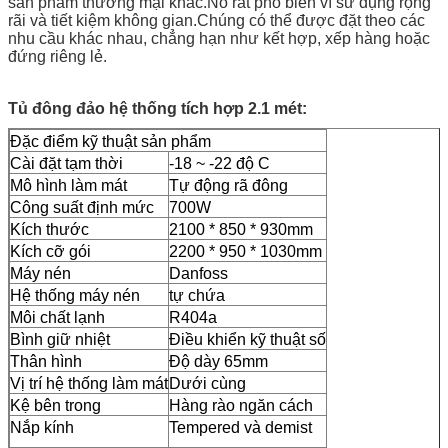
sản phẩm thương mại khác.Nó rất phổ biến vì sử dụng rộng
rãi và tiết kiệm không gian.Chúng có thể được đặt theo các
nhu cầu khác nhau, chẳng hạn như kết hợp, xếp hàng hoặc
đứng riêng lẻ.
Tủ đông đảo hệ thống tích hợp 2.1 mét:
Đặc điểm kỹ thuật sản phẩm
Cài đặt tạm thời
-18 ~ -22 độ C
Mô hình làm mát
Tự động rã đông
Công suất định mức
700W
Kích thước
2100 * 850 * 930mm
Kích cỡ gói
2200 * 950 * 1030mm
Máy nén
Danfoss
Hệ thống máy nén
tự chứa
Môi chất lạnh
R404a
Bình giữ nhiệt
Điều khiển kỹ thuật số
Thân hình
Độ dày 65mm
Vị trí hệ thống làm mát
Dưới cùng
Kệ bên trong
Hàng rào ngăn cách
Nắp kính
Tempered và demist