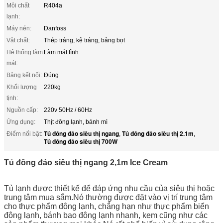
Môi chất
R404a
lạnh:
Máy nén:
Danfoss
Vật chất:
Thép tráng, kệ tráng, bảng bọt
Hệ thống làm
Làm mát tĩnh
mát:
Bảng kết nối:
Đúng
Khối lượng
220kg
tịnh:
Nguồn cấp:
220v 50Hz / 60Hz
Ứng dụng:
Thịt đông lạnh, bánh mì
Tủ đông đảo siêu thị ngang
Tủ đông đảo siêu thị 2.1m
Điểm nổi bật:
,
,
Tủ đông đảo siêu thị 700W
Tủ đông đảo siêu thị ngang 2,1m Ice Cream
Tủ lạnh được thiết kế để đáp ứng nhu cầu của siêu thị hoặc
trung tâm mua sắm.Nó thường được đặt vào vị trí trung tâm
cho thực phẩm đông lạnh, chẳng hạn như thực phẩm biển
đông lạnh, bánh bao đông lạnh nhanh, kem cũng như các