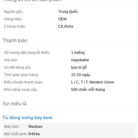
Nguồn gốc:
Trung Quốc
Hàng hiệu:
OEM
Chứng nhận:
CE,Rohs
Thanh toán
Số lượng đặt hàng tối thiểu:
1 miếng
Giá bán:
negotiable
chi tiết đóng gói:
bao bì gỗ
Thời gian giao hàng:
15-20 ngày
Điều khoản thanh toán:
L / C, T / T, Western Union
Khả năng cung cấp:
500 chiếc mỗi tháng
Sự miêu tả
Tủ đông trưng bày kem
Máy nén:
Wanbao
Môi chất lạnh:
R404a