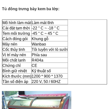
Tủ đông trưng bày kem ba lớp:
Mô hình làm mát
Làm mát tĩnh
Cài đặt tạm thời
-22 ° C ~ -18 ° C
Tem môi trường
-45 ° C ~ 45 ° C
Cách đóng gói
Khung gỗ
Máy nén
Wanbao
Cốc thủy tinh
Tôi luyện với lò sưởi
Vị trí máy nén
Phía sau
Môi chất lạnh
R404a
Chứng chỉ
CE
Bình giữ nhiệt
Kỹ thuật số
Kích thước (mm)
1200 * 900 * 1370
Tần số điện áp
220 V, 50 / 60HZ