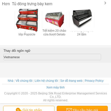
Tủ đông trưng bày kem
Hơn
s Inox
Tủ đông hiển thị 3
Tiết kiệm 20 chảo
Tủ chống cháy nổ
Tủ đôn
Shop Ice
lớp Popsicle
cửa trượt Gelato
24 tấm
thương
ển thị tủ
ng
Thay đổi ngôn ngữ
Vietnamese
Nhà
|
Về chúng tôi
|
Liên hệ chúng tôi
|
Sơ đồ trang web
|
Privacy Policy
Xem máy tính
Copyright © 2020 - 2025 Beijing Silk Road Enterprise Management Services
Co.,LTD.
All rights reserved.
Gửi tin nhắn
Yêu cầu báo giá